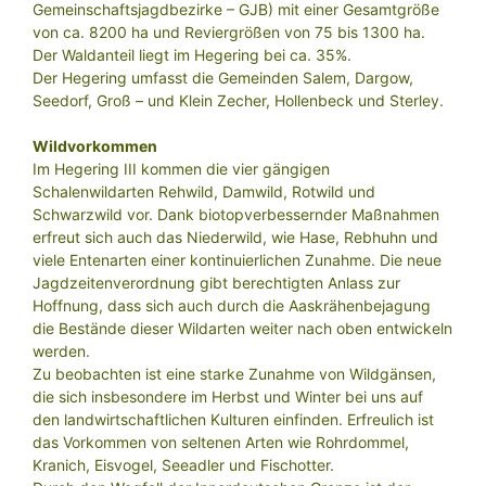
Gemeinschaftsjagdbezirke – GJB) mit einer Gesamtgröße
von ca. 8200 ha und Reviergrößen von 75 bis 1300 ha.
Der Waldanteil liegt im Hegering bei ca. 35%.
Der Hegering umfasst die Gemeinden Salem, Dargow,
Seedorf, Groß – und Klein Zecher, Hollenbeck und Sterley.
Wildvorkommen
Im Hegering III kommen die vier gängigen
Schalenwildarten Rehwild, Damwild, Rotwild und
Schwarzwild vor. Dank biotopverbessernder Maßnahmen
erfreut sich auch das Niederwild, wie Hase, Rebhuhn und
viele Entenarten einer kontinuierlichen Zunahme. Die neue
Jagdzeitenverordnung gibt berechtigten Anlass zur
Hoffnung, dass sich auch durch die Aaskrähenbejagung
die Bestände dieser Wildarten weiter nach oben entwickeln
werden.
Zu beobachten ist eine starke Zunahme von Wildgänsen,
die sich insbesondere im Herbst und Winter bei uns auf
den landwirtschaftlichen Kulturen einfinden. Erfreulich ist
das Vorkommen von seltenen Arten wie Rohrdommel,
Kranich, Eisvogel, Seeadler und Fischotter.