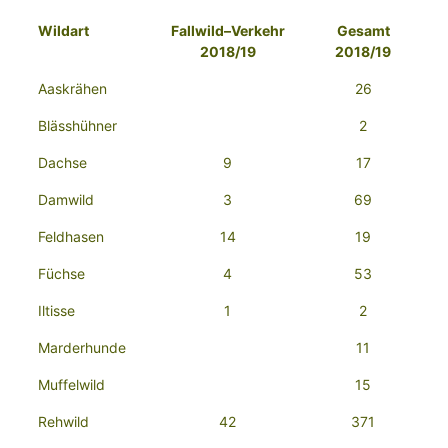
Wildart
Fallwild–Verkehr
Gesamt
2018/19
2018/19
Aaskrähen
26
Blässhühner
2
Dachse
9
17
Damwild
3
69
Feldhasen
14
19
Füchse
4
53
Iltisse
1
2
Marderhunde
11
Muffelwild
15
Rehwild
42
371