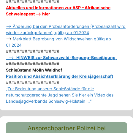
####################
Aktuelles und Informationen zur ASP – Afrikanische
Schweinepest –> hier
–> Änderung bei den Probeanforderungen (Probeanzahl wird
wieder zurückgefahren), gültig ab 01.2024
–>
Merkblatt Beprobung von Wildschweinen gültig ab
01.2024
####################
–>
HINWEIS zur Schwarzwild-Bergung-Beseitigung
####################
Schießstand Mölln Waldhof
Position und Absichtserklärung der Kreisjägerschaft
####################
„Zur Bedeutung unserer Schießstände für die
naturschutzgerechte Jagd sehen Sie hier ein Video des
Landesjagdverbands Schleswig-Holstein …“
Ansprechpartner Polizei bei