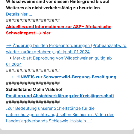
Wildschweine sind vor diesem Hintergrund bis auf
Weiteres als nicht verkehrsfähig zu beurteilen.
Details hier …
####################
Aktuelles und Informationen zur ASP – Afrikanische
Schweinepest –> hier
–> Änderung bei den Probeanforderungen (Probeanzahl wird
wieder zurückgefahren), gültig ab 01.2024
–>
Merkblatt Beprobung von Wildschweinen gültig ab
01.2024
####################
–>
HINWEIS zur Schwarzwild-Bergung-Beseitigung
####################
Schießstand Mölln Waldhof
Position und Absichtserklärung der Kreisjägerschaft
####################
„Zur Bedeutung unserer Schießstände für die
naturschutzgerechte Jagd sehen Sie hier ein Video des
Landesjagdverbands Schleswig-Holstein …“