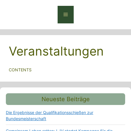
Zum
Inhalt
Menü
springen
Veranstaltungen
CONTENTS
Neueste Beiträge
Die Ergebnisse der Qualifikationsschießen zur
Bundesmeisterschaft
Gemeinsam Leben retten: LJV startet Kampagne für die