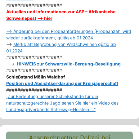
####################
Aktuelles und Informationen zur ASP – Afrikanische
Schweinepest –> hier
–> Änderung bei den Probeanforderungen (Probeanzahl wird
wieder zurückgefahren), gültig ab 01.2024
–>
Merkblatt Beprobung von Wildschweinen gültig ab
01.2024
####################
–>
HINWEIS zur Schwarzwild-Bergung-Beseitigung
####################
Schießstand Mölln Waldhof
Position und Absichtserklärung der Kreisjägerschaft
####################
„Zur Bedeutung unserer Schießstände für die
naturschutzgerechte Jagd sehen Sie hier ein Video des
Landesjagdverbands Schleswig-Holstein …“
Ansprechpartner Polizei bei