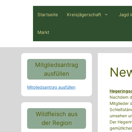
Zum
Inhalt
Startseite
Kreisjägerschaft
Jagd 
springen
Markt
Mitgliedsantrag
New
ausfüllen
Mitgliedsantrag ausfüllen
Hegeringsc
Nachdem de
Mitglieder
Schießstän
Wildfleisch aus
umsehen um
der Region
Der Hegerin
gemütliche