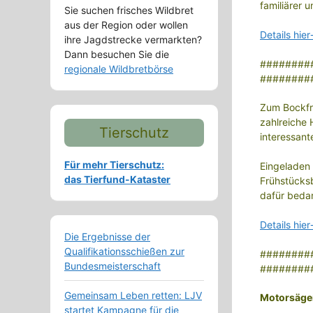
familiärer 
Sie suchen frisches Wildbret
aus der Region oder wollen
Details hie
ihre Jagdstrecke vermarkten?
Dann besuchen Sie die
########
regionale Wildbretbörse
########
Zum Bockfr
zahlreiche 
Tierschutz
interessant
Für mehr Tierschutz:
Eingeladen 
das Tierfund-Kataster
Frühstücks
dafür bedan
Details hie
Die Ergebnisse der
Qualifikationsschießen zur
########
Bundesmeisterschaft
########
Gemeinsam Leben retten: LJV
Motorsäge
startet Kampagne für die