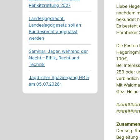
Rehkitzrettung 2027
Liebe Heger
nachdem me
Landesjagdrecht:
bekundet ha
Landesjagdgesetz soll an
Es besteht 
Bundesrecht angepasst
Hornbeker S
werden
Die Kosten 
Seminar: Jagen während der
Hegeringmit
Nacht – Ethik, Recht und
100€.
Technik
Bei Interes
259 oder u
Jagdlicher Spaziergang HR 5
verbindlich
am 05.07.2026:
Mit Waidma
Gez. Heino
########
########
Zusammenfa
Der sog. Ro
Begleitung 