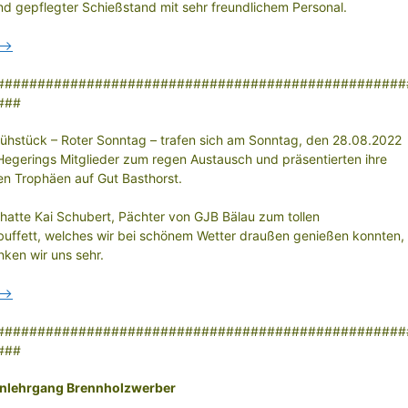
und gepflegter Schießstand mit sehr freundlichem Personal.
r–>
##################################################
###
ühstück – Roter Sonntag – trafen sich am Sonntag, den 28.08.2022
Hegerings Mitglieder zum regen Austausch und präsentierten ihre
en Trophäen auf Gut Basthorst.
hatte Kai Schubert, Pächter von GJB Bälau zum tollen
buffett, welches wir bei schönem Wetter draußen genießen konnten,
ken wir uns sehr.
r–>
##################################################
###
nlehrgang Brennholzwerber