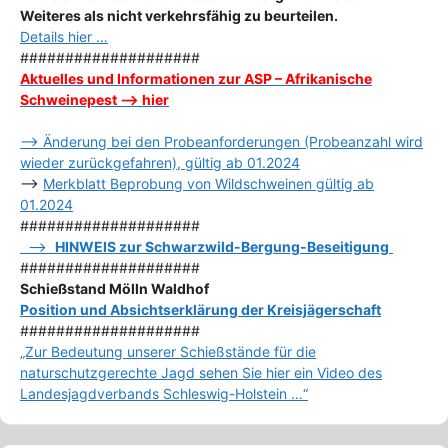
Weiteres als nicht verkehrsfähig zu beurteilen.
Details hier …
####################
Aktuelles und Informationen zur ASP – Afrikanische
Schweinepest –> hier
–> Änderung bei den Probeanforderungen (Probeanzahl wird
wieder zurückgefahren), gültig ab 01.2024
–>
Merkblatt Beprobung von Wildschweinen gültig ab
01.2024
####################
–>
HINWEIS zur Schwarzwild-Bergung-Beseitigung
####################
Schießstand Mölln Waldhof
Position und Absichtserklärung der Kreisjägerschaft
####################
„Zur Bedeutung unserer Schießstände für die
naturschutzgerechte Jagd sehen Sie hier ein Video des
Landesjagdverbands Schleswig-Holstein …“