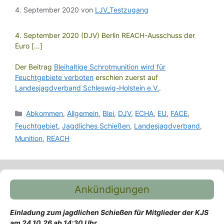
4. September 2020
von
LJV_Testzugang
4. September 2020 (DJV) Berlin REACH-Ausschuss der
Euro […]
Der Beitrag
Bleihaltige Schrotmunition wird für
Feuchtgebiete verboten
erschien zuerst auf
Landesjagdverband Schleswig-Holstein e.V.
.
Kategorien
Abkommen
,
Allgemein
,
Blei
,
DJV
,
ECHA
,
EU
,
FACE
,
Feuchtgebiet
,
Jagdliches Schießen
,
Landesjagdverband
,
Munition
,
REACH
Ankündigungen
Einladung zum jagdlichen Schießen für Mitglieder der KJS
am 24.10.26 ab 14:30 Uhr