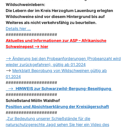
Wildschweinlebern:
Die Lebern der im Kreis Herzogtum Lauenburg erlegten
Wildschweine sind vor diesem Hintergrund bis auf
Weiteres als nicht verkehrsfähig zu beurteilen.
Details hier …
####################
Aktuelles und Informationen zur ASP – Afrikanische
Schweinepest –> hier
–> Änderung bei den Probeanforderungen (Probeanzahl wird
wieder zurückgefahren), gültig ab 01.2024
–>
Merkblatt Beprobung von Wildschweinen gültig ab
01.2024
####################
–>
HINWEIS zur Schwarzwild-Bergung-Beseitigung
####################
Schießstand Mölln Waldhof
Position und Absichtserklärung der Kreisjägerschaft
####################
„Zur Bedeutung unserer Schießstände für die
naturschutzgerechte Jagd sehen Sie hier ein Video des