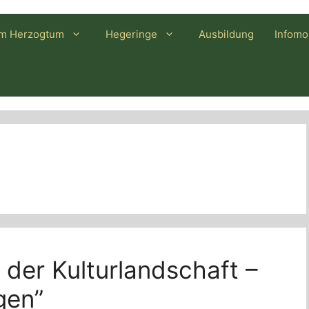
im Herzogtum
Hegeringe
Ausbildung
Infomo
n der Kulturlandschaft –
gen”