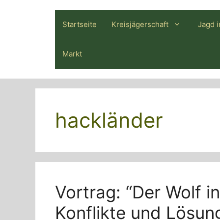
Zum
Inhalt
Startseite
Kreisjägerschaft
Jagd 
springen
Markt
hackländer
Vortrag: “Der Wolf i
Konflikte und Lösun