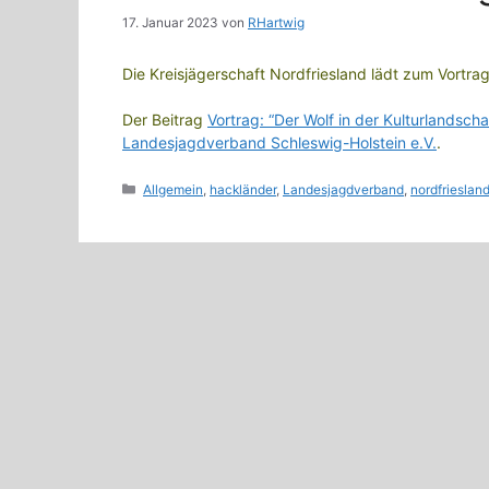
17. Januar 2023
von
RHartwig
Die Kreisjägerschaft Nordfriesland lädt zum Vortra
Der Beitrag
Vortrag: “Der Wolf in der Kulturlandsch
Landesjagdverband Schleswig-Holstein e.V.
.
Kategorien
Allgemein
,
hackländer
,
Landesjagdverband
,
nordfrieslan