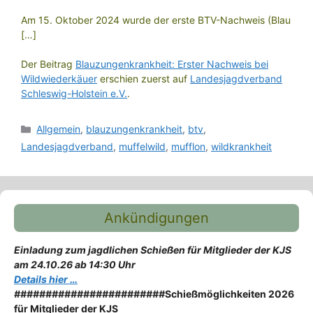
Am 15. Oktober 2024 wurde der erste BTV-Nachweis (Blau
[…]
Der Beitrag
Blauzungenkrankheit: Erster Nachweis bei
Wildwiederkäuer
erschien zuerst auf
Landesjagdverband
Schleswig-Holstein e.V.
.
Kategorien
Allgemein
,
blauzungenkrankheit
,
btv
,
Landesjagdverband
,
muffelwild
,
mufflon
,
wildkrankheit
Ankündigungen
Einladung zum jagdlichen Schießen für Mitglieder der KJS
am 24.10.26 ab 14:30 Uhr
Details hier …
########################
Schießmöglichkeiten 2026
für Mitglieder der KJS