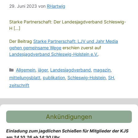
29. Juni 2023
von
RHartwig
Starke Partnerschaft: Der Landesjagdverband Schleswig-
H […]
Der Beitrag
Starke Partnerschaft: LJV und Jahr Media
gehen gemeinsame Wege
erschien zuerst auf
Landesjagdverband Schleswig-Holstein e.V.
.
Kategorien
Allgemein
,
jäger
,
Landesjagdverband
,
magazin
,
mitteilungsblatt
,
publikation
,
Schleswig-Holstein
,
SH
,
zeitschrift
Ankündigungen
Einladung zum jagdlichen Schießen für Mitglieder der KJS
am 24.10.26 ab 14:30 Uhr