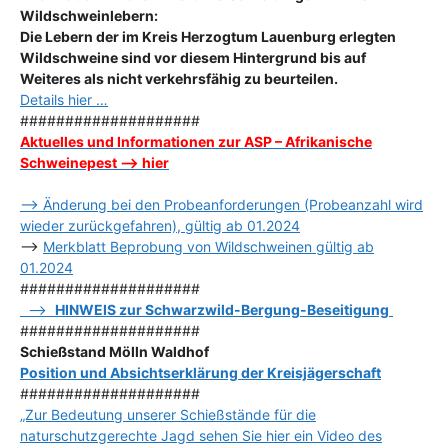
Wildschweinlebern:
Die Lebern der im Kreis Herzogtum Lauenburg erlegten
Wildschweine sind vor diesem Hintergrund bis auf
Weiteres als nicht verkehrsfähig zu beurteilen.
Details hier …
####################
Aktuelles und Informationen zur ASP – Afrikanische
Schweinepest –> hier
–> Änderung bei den Probeanforderungen (Probeanzahl wird
wieder zurückgefahren), gültig ab 01.2024
–>
Merkblatt Beprobung von Wildschweinen gültig ab
01.2024
####################
–>
HINWEIS zur Schwarzwild-Bergung-Beseitigung
####################
Schießstand Mölln Waldhof
Position und Absichtserklärung der Kreisjägerschaft
####################
„Zur Bedeutung unserer Schießstände für die
naturschutzgerechte Jagd sehen Sie hier ein Video des