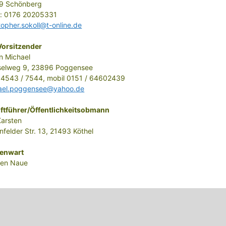
9 Schönberg
l: 0176 20205331
topher.sokoll@t-online.de
Vorsitzender
n Michael
selweg 9, 23896 Poggensee
 04543 / 7544, mobil 0151 / 64602439
ael.poggensee@yahoo.de
iftführer/Öffentlichkeitsobmann
Karsten
felder Str. 13, 21493 Köthel
enwart
ten Naue