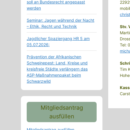
soll an Bundesrecht angepasst
2292
werden
mobi
chris
Seminar: Jagen während der Nacht
– Ethik, Recht und Technik
Stv. 
Marti
Jagdlicher Spaziergang HR 5 am
Dros
05.07.2026:
Tel:
mich
Prävention der Afrikanischen
Schweinepest: Land, Kreise und
Schr
kreisfreie Städte verlängern das
Tim 
ASP-Maßnahmenpaket beim
Hohen
Schwarzwild
Kass
Cars
Mitgliedsantrag
ausfüllen
Mitgliedsantrag ausfüllen