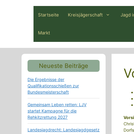
Zum
Inhalt
Startseite
Kreisjägerschaft
Jagd 
springen
Markt
Neueste Beiträge
V
Die Ergebnisse der
Qualifikationsschießen zur
Bundesmeisterschaft
Gemeinsam Leben retten: LJV
startet Kampagne für die
Rehkitzrettung 2027
V
ors
Chris
Landesjagdrecht: Landesjagdgesetz
Dorf