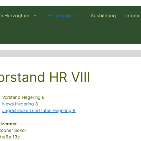
im Herzogtum
Hegeringe
Ausbildung
Infomo
orstand HR VIII
Vorstand Hegering 8
News Hegering 8
Jagdstrecken und Infos Hegering 8
itzender
topher Sokoll
straße 13c