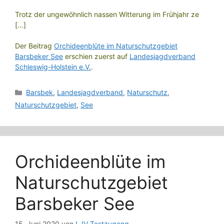
Trotz der ungewöhnlich nassen Witterung im Frühjahr ze
[…]
Der Beitrag
Orchideenblüte im Naturschutzgebiet
Barsbeker See
erschien zuerst auf
Landesjagdverband
Schleswig-Holstein e.V.
.
Kategorien
Barsbek
,
Landesjagdverband
,
Naturschutz
,
Naturschutzgebiet
,
See
Orchideenblüte im
Naturschutzgebiet
Barsbeker See
15. Juni 2020
von
LJV_Testzugang