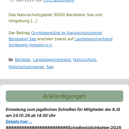
Das Naturschutzgebiet (NSG) Barsbeker See und
Umgebung […]
Der Beitrag
Orchideenblüte im Naturschutzgebiet
Barsbeker See
erschien zuerst auf
Landesjagdverband
Schleswig-Holstein e.V.
.
Kategorien
Barsbek
,
Landesjagdverband
,
Naturschutz
,
Naturschutzgebiet
,
See
Ankündigungen
Einladung zum jagdlichen Schießen für Mitglieder der KJS
am 24.10.26 ab 14:30 Uhr
Details hier …
########################
Schießmöglichkeiten 2026