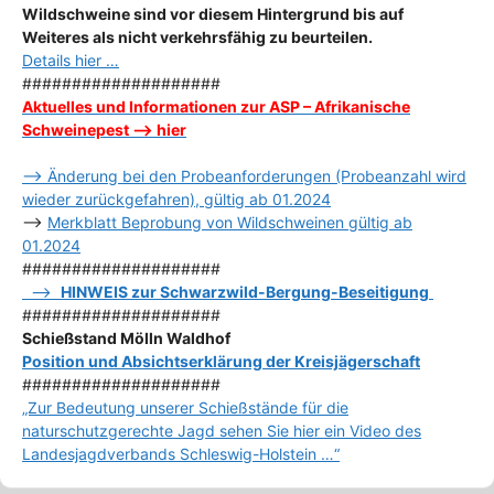
Wildschweine sind vor diesem Hintergrund bis auf
Weiteres als nicht verkehrsfähig zu beurteilen.
Details hier …
####################
Aktuelles und Informationen zur ASP – Afrikanische
Schweinepest –> hier
–> Änderung bei den Probeanforderungen (Probeanzahl wird
wieder zurückgefahren), gültig ab 01.2024
–>
Merkblatt Beprobung von Wildschweinen gültig ab
01.2024
####################
–>
HINWEIS zur Schwarzwild-Bergung-Beseitigung
####################
Schießstand Mölln Waldhof
Position und Absichtserklärung der Kreisjägerschaft
####################
„Zur Bedeutung unserer Schießstände für die
naturschutzgerechte Jagd sehen Sie hier ein Video des
Landesjagdverbands Schleswig-Holstein …“