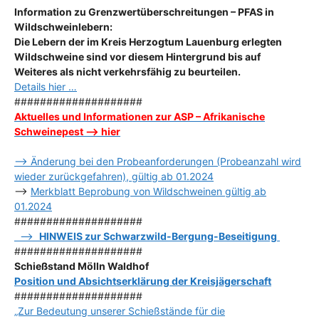
Information zu Grenzwertüberschreitungen – PFAS in
Wildschweinlebern:
Die Lebern der im Kreis Herzogtum Lauenburg erlegten
Wildschweine sind vor diesem Hintergrund bis auf
Weiteres als nicht verkehrsfähig zu beurteilen.
Details hier …
####################
Aktuelles und Informationen zur ASP – Afrikanische
Schweinepest –> hier
–> Änderung bei den Probeanforderungen (Probeanzahl wird
wieder zurückgefahren), gültig ab 01.2024
–>
Merkblatt Beprobung von Wildschweinen gültig ab
01.2024
####################
–>
HINWEIS zur Schwarzwild-Bergung-Beseitigung
####################
Schießstand Mölln Waldhof
Position und Absichtserklärung der Kreisjägerschaft
####################
„Zur Bedeutung unserer Schießstände für die