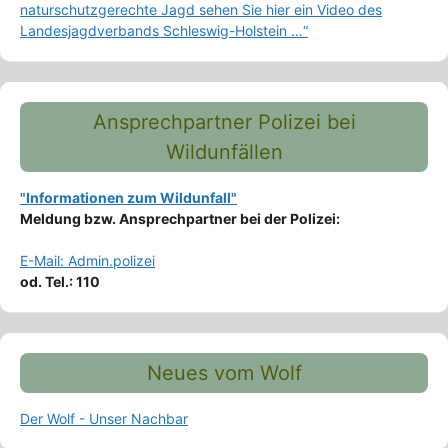
naturschutzgerechte Jagd sehen Sie hier ein Video des
Landesjagdverbands Schleswig-Holstein …“
Ansprechpartner Polizei bei
Wildunfällen
"Informationen zum Wildunfall"
Meldung bzw. Ansprechpartner bei der Polizei:
E-Mail: Admin.polizei
od. Tel.: 110
Neues vom Wolf
Der Wolf - Unser Nachbar