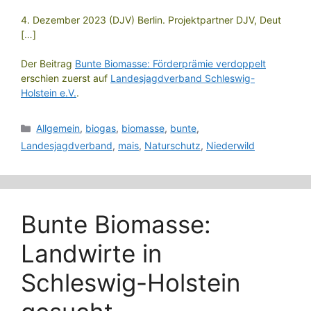
4. Dezember 2023 (DJV) Berlin. Projektpartner DJV, Deut
[…]
Der Beitrag
Bunte Biomasse: Förderprämie verdoppelt
erschien zuerst auf
Landesjagdverband Schleswig-
Holstein e.V.
.
Kategorien
Allgemein
,
biogas
,
biomasse
,
bunte
,
Landesjagdverband
,
mais
,
Naturschutz
,
Niederwild
Bunte Biomasse:
Landwirte in
Schleswig-Holstein