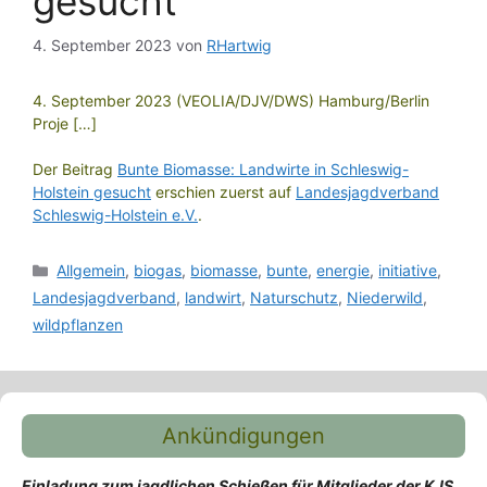
gesucht
4. September 2023
von
RHartwig
4. September 2023 (VEOLIA/DJV/DWS) Hamburg/Berlin
Proje […]
Der Beitrag
Bunte Biomasse: Landwirte in Schleswig-
Holstein gesucht
erschien zuerst auf
Landesjagdverband
Schleswig-Holstein e.V.
.
Kategorien
Allgemein
,
biogas
,
biomasse
,
bunte
,
energie
,
initiative
,
Landesjagdverband
,
landwirt
,
Naturschutz
,
Niederwild
,
wildpflanzen
Ankündigungen
Einladung zum jagdlichen Schießen für Mitglieder der KJS