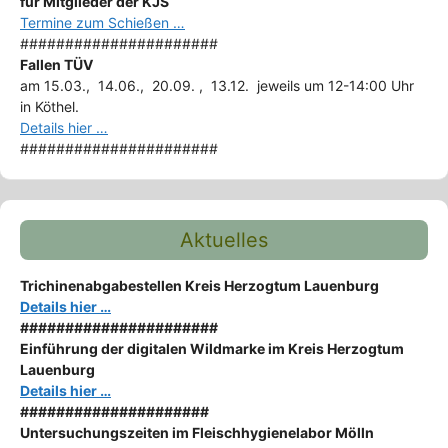
für Mitglieder der KJS
Termine zum Schießen …
######################
Fallen TÜV
am 15.03., 14.06., 20.09. , 13.12. jeweils um 12-14:00 Uhr
in Köthel.
Details hier …
######################
Aktuelles
Trichinenabgabestellen Kreis Herzogtum Lauenburg
Details hier …
######################
Einführung der digitalen Wildmarke im Kreis Herzogtum
Lauenburg
Details hier …
#####################
Untersuchungszeiten im Fleischhygienelabor Mölln