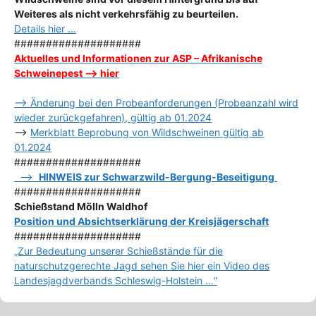
Weiteres als nicht verkehrsfähig zu beurteilen.
Details hier …
####################
Aktuelles und Informationen zur ASP – Afrikanische
Schweinepest –> hier
–> Änderung bei den Probeanforderungen (Probeanzahl wird
wieder zurückgefahren), gültig ab 01.2024
–>
Merkblatt Beprobung von Wildschweinen gültig ab
01.2024
####################
–>
HINWEIS zur Schwarzwild-Bergung-Beseitigung
####################
Schießstand Mölln Waldhof
Position und Absichtserklärung der Kreisjägerschaft
####################
„Zur Bedeutung unserer Schießstände für die
naturschutzgerechte Jagd sehen Sie hier ein Video des
Landesjagdverbands Schleswig-Holstein …“