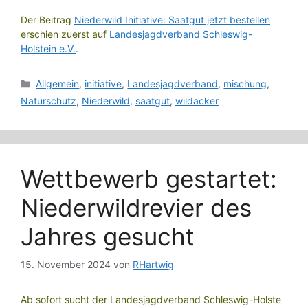
Der Beitrag
Niederwild Initiative: Saatgut jetzt bestellen
erschien zuerst auf
Landesjagdverband Schleswig-
Holstein e.V.
.
Kategorien
Allgemein
,
initiative
,
Landesjagdverband
,
mischung
,
Naturschutz
,
Niederwild
,
saatgut
,
wildacker
Wettbewerb gestartet:
Niederwildrevier des
Jahres gesucht
15. November 2024
von
RHartwig
Ab sofort sucht der Landesjagdverband Schleswig-Holste