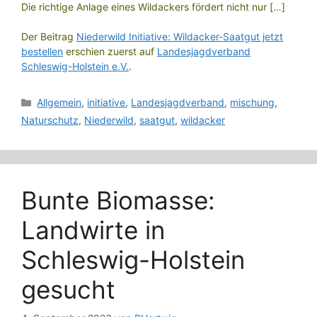
Die richtige Anlage eines Wildackers fördert nicht nur […]
Der Beitrag
Niederwild Initiative: Wildacker-Saatgut jetzt
bestellen
erschien zuerst auf
Landesjagdverband
Schleswig-Holstein e.V.
.
Kategorien
Allgemein
,
initiative
,
Landesjagdverband
,
mischung
,
Naturschutz
,
Niederwild
,
saatgut
,
wildacker
Bunte Biomasse:
Landwirte in
Schleswig-Holstein
gesucht