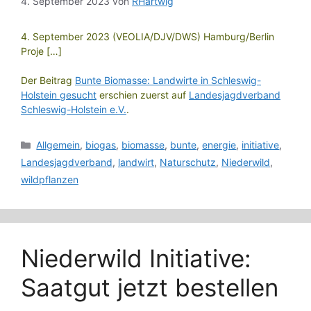
4. September 2023
von
RHartwig
4. September 2023 (VEOLIA/DJV/DWS) Hamburg/Berlin
Proje […]
Der Beitrag
Bunte Biomasse: Landwirte in Schleswig-
Holstein gesucht
erschien zuerst auf
Landesjagdverband
Schleswig-Holstein e.V.
.
Kategorien
Allgemein
,
biogas
,
biomasse
,
bunte
,
energie
,
initiative
,
Landesjagdverband
,
landwirt
,
Naturschutz
,
Niederwild
,
wildpflanzen
Niederwild Initiative:
Saatgut jetzt bestellen