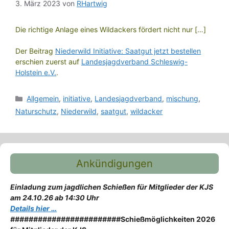
3. März 2023
von
RHartwig
Die richtige Anlage eines Wildackers fördert nicht nur […]
Der Beitrag
Niederwild Initiative: Saatgut jetzt bestellen
erschien zuerst auf
Landesjagdverband Schleswig-
Holstein e.V.
.
Kategorien
Allgemein
,
initiative
,
Landesjagdverband
,
mischung
,
Naturschutz
,
Niederwild
,
saatgut
,
wildacker
Ankündigungen
Einladung zum jagdlichen Schießen für Mitglieder der KJS
am 24.10.26 ab 14:30 Uhr
Details hier …
########################
Schießmöglichkeiten 2026