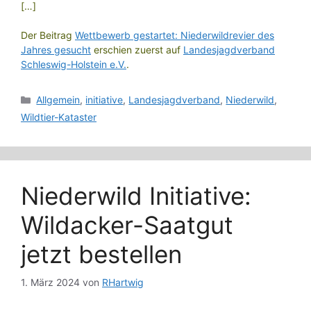
[…]
Der Beitrag
Wettbewerb gestartet: Niederwildrevier des
Jahres gesucht
erschien zuerst auf
Landesjagdverband
Schleswig-Holstein e.V.
.
Kategorien
Allgemein
,
initiative
,
Landesjagdverband
,
Niederwild
,
Wildtier-Kataster
Niederwild Initiative:
Wildacker-Saatgut
jetzt bestellen
1. März 2024
von
RHartwig