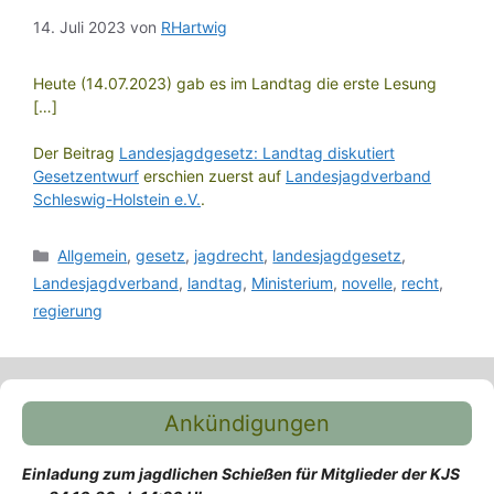
14. Juli 2023
von
RHartwig
Heute (14.07.2023) gab es im Landtag die erste Lesung
[…]
Der Beitrag
Landesjagdgesetz: Landtag diskutiert
Gesetzentwurf
erschien zuerst auf
Landesjagdverband
Schleswig-Holstein e.V.
.
Kategorien
Allgemein
,
gesetz
,
jagdrecht
,
landesjagdgesetz
,
Landesjagdverband
,
landtag
,
Ministerium
,
novelle
,
recht
,
regierung
Ankündigungen
Einladung zum jagdlichen Schießen für Mitglieder der KJS