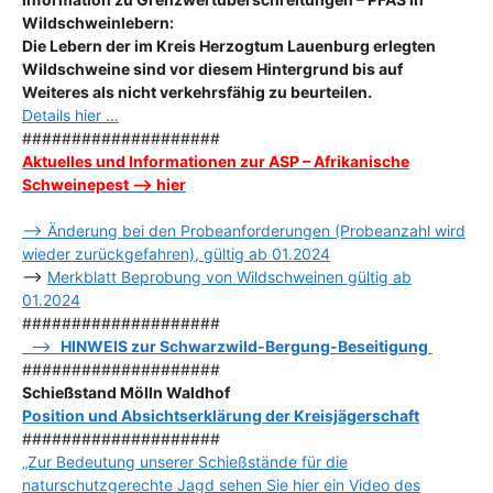
Wildschweinlebern:
Die Lebern der im Kreis Herzogtum Lauenburg erlegten
Wildschweine sind vor diesem Hintergrund bis auf
Weiteres als nicht verkehrsfähig zu beurteilen.
Details hier …
####################
Aktuelles und Informationen zur ASP – Afrikanische
Schweinepest –> hier
–> Änderung bei den Probeanforderungen (Probeanzahl wird
wieder zurückgefahren), gültig ab 01.2024
–>
Merkblatt Beprobung von Wildschweinen gültig ab
01.2024
####################
–>
HINWEIS zur Schwarzwild-Bergung-Beseitigung
####################
Schießstand Mölln Waldhof
Position und Absichtserklärung der Kreisjägerschaft
####################
„Zur Bedeutung unserer Schießstände für die
naturschutzgerechte Jagd sehen Sie hier ein Video des