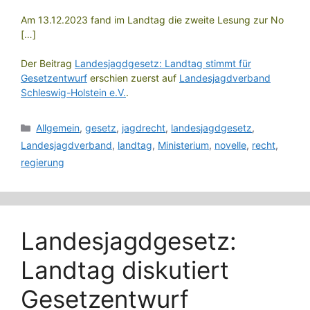
Am 13.12.2023 fand im Landtag die zweite Lesung zur No
[…]
Der Beitrag
Landesjagdgesetz: Landtag stimmt für
Gesetzentwurf
erschien zuerst auf
Landesjagdverband
Schleswig-Holstein e.V.
.
Kategorien
Allgemein
,
gesetz
,
jagdrecht
,
landesjagdgesetz
,
Landesjagdverband
,
landtag
,
Ministerium
,
novelle
,
recht
,
regierung
Landesjagdgesetz:
Landtag diskutiert
Gesetzentwurf