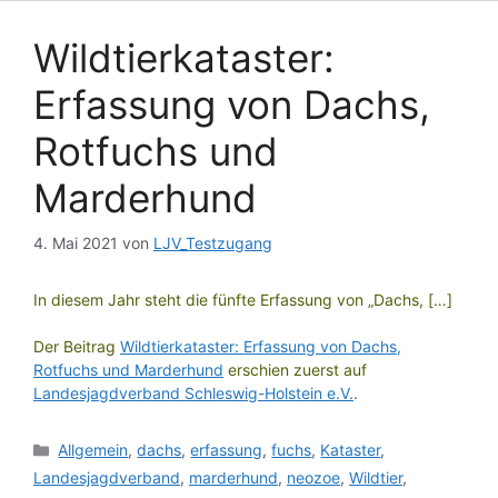
Wildtierkataster:
Erfassung von Dachs,
Rotfuchs und
Marderhund
4. Mai 2021
von
LJV_Testzugang
In diesem Jahr steht die fünfte Erfassung von „Dachs, […]
Der Beitrag
Wildtierkataster: Erfassung von Dachs,
Rotfuchs und Marderhund
erschien zuerst auf
Landesjagdverband Schleswig-Holstein e.V.
.
Kategorien
Allgemein
,
dachs
,
erfassung
,
fuchs
,
Kataster
,
Landesjagdverband
,
marderhund
,
neozoe
,
Wildtier
,