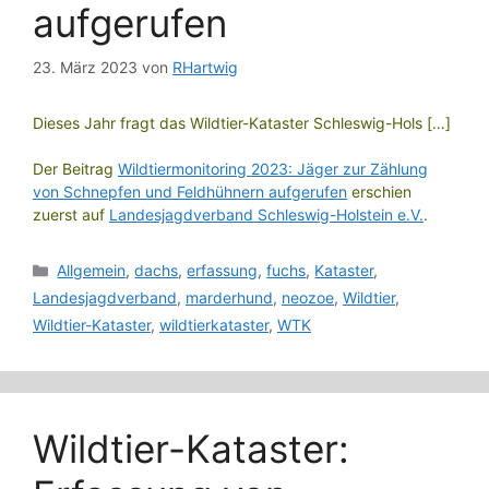
aufgerufen
23. März 2023
von
RHartwig
Dieses Jahr fragt das Wildtier-Kataster Schleswig-Hols […]
Der Beitrag
Wildtiermonitoring 2023: Jäger zur Zählung
von Schnepfen und Feldhühnern aufgerufen
erschien
zuerst auf
Landesjagdverband Schleswig-Holstein e.V.
.
Kategorien
Allgemein
,
dachs
,
erfassung
,
fuchs
,
Kataster
,
Landesjagdverband
,
marderhund
,
neozoe
,
Wildtier
,
Wildtier-Kataster
,
wildtierkataster
,
WTK
Wildtier-Kataster: