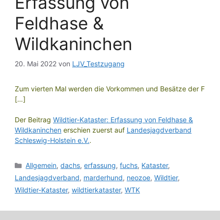
Erfassung von
Feldhase &
Wildkaninchen
20. Mai 2022
von
LJV_Testzugang
Zum vierten Mal werden die Vorkommen und Besätze der F
[…]
Der Beitrag
Wildtier-Kataster: Erfassung von Feldhase &
Wildkaninchen
erschien zuerst auf
Landesjagdverband
Schleswig-Holstein e.V.
.
Kategorien
Allgemein
,
dachs
,
erfassung
,
fuchs
,
Kataster
,
Landesjagdverband
,
marderhund
,
neozoe
,
Wildtier
,
Wildtier-Kataster
,
wildtierkataster
,
WTK