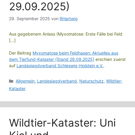
29.09.2025)
29. September 2025
von
RHartwig
Aus gegebenem Anlass (Myxomatose: Erste Fälle bei Feld
[…]
Der Beitrag
Myxomatose beim Feldhasen: Aktuelles aus
dem Tierfund-Kataster (Stand 29.09.2025)
erschien zuerst
auf
Landesjagdverband Schleswig-Holstein e.V.
.
Kategorien
Allgemein
,
Landesjagdverband
,
Naturschutz
,
Wildtier-
Kataster
Wildtier-Kataster: Uni