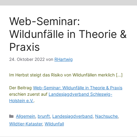
Web-Seminar:
Wildunfälle in Theorie &
Praxis
24. Oktober 2022
von
RHartwig
Im Herbst steigt das Risiko von Wildunfällen merklich […]
Der Beitrag
Web-Seminar: Wildunfälle in Theorie & Praxis
erschien zuerst auf
Landesjagdverband Schleswig-
Holstein e.V.
.
Kategorien
Allgemein
,
brunft
,
Landesjagdverband
,
Nachsuche
,
Wildtier-Kataster
,
Wildunfall