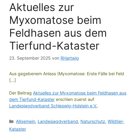
Aktuelles zur
Myxomatose beim
Feldhasen aus dem
Tierfund-Kataster
23. September 2025
von
RHartwig
Aus gegebenem Anlass (Myxomatose: Erste Fälle bei Feld
[…]
Der Beitrag
Aktuelles zur Myxomatose beim Feldhasen aus
dem Tierfund-Kataster
erschien zuerst auf
Landesjagdverband Schleswig-Holstein e.V.
.
Kategorien
Allgemein
,
Landesjagdverband
,
Naturschutz
,
Wildtier-
Kataster