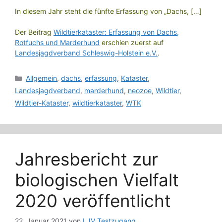
In diesem Jahr steht die fünfte Erfassung von „Dachs, […]
Der Beitrag
Wildtierkataster: Erfassung von Dachs,
Rotfuchs und Marderhund
erschien zuerst auf
Landesjagdverband Schleswig-Holstein e.V.
.
Kategorien
Allgemein
,
dachs
,
erfassung
,
Kataster
,
Landesjagdverband
,
marderhund
,
neozoe
,
Wildtier
,
Wildtier-Kataster
,
wildtierkataster
,
WTK
Jahresbericht zur
biologischen Vielfalt
2020 veröffentlicht
22. Januar 2021
von
LJV_Testzugang