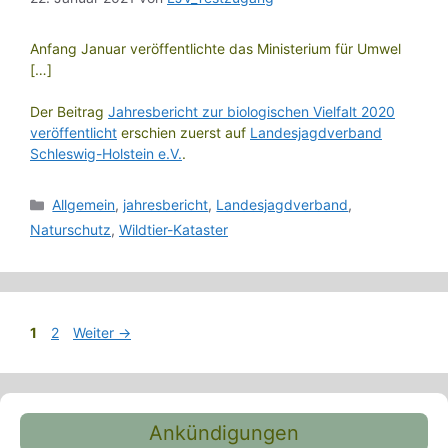
Anfang Januar veröffentlichte das Ministerium für Umwel
[…]
Der Beitrag
Jahresbericht zur biologischen Vielfalt 2020
veröffentlicht
erschien zuerst auf
Landesjagdverband
Schleswig-Holstein e.V.
.
Kategorien
Allgemein
,
jahresbericht
,
Landesjagdverband
,
Naturschutz
,
Wildtier-Kataster
Seite
Seite
1
2
Weiter
→
Ankündigungen