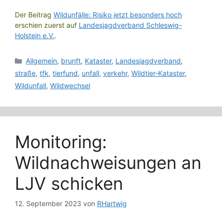
Der Beitrag
Wildunfälle: Risiko jetzt besonders hoch
erschien zuerst auf
Landesjagdverband Schleswig-
Holstein e.V.
.
Kategorien
Allgemein
,
brunft
,
Kataster
,
Landesjagdverband
,
straße
,
tfk
,
tierfund
,
unfall
,
verkehr
,
Wildtier-Kataster
,
Wildunfall
,
Wildwechsel
Monitoring:
Wildnachweisungen an
LJV schicken
12. September 2023
von
RHartwig