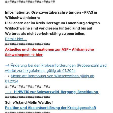
######################
Information zu Grenzwertüberschreitungen – PFAS in
Wildschweinlebern:
Die Lebern der im Kreis Herzogtum Lauenburg erlegten
Wildschweine sind vor diesem Hintergrund bis auf
Weiteres als nicht verkehrsfähig zu beurteilen.
Details hier …
####################
Aktuelles und Informationen zur ASP – Afrikanische
Schweinepest –> hier
–> Änderung bei den Probeanforderungen (Probeanzahl wird
wieder zurückgefahren), gültig ab 01.2024
–>
Merkblatt Beprobung von Wildschweinen gültig ab
01.2024
####################
–>
HINWEIS zur Schwarzwild-Bergung-Beseitigung
####################
Schießstand Mölln Waldhof
Position und Absichtserklärung der Kreisjägerschaft
####################