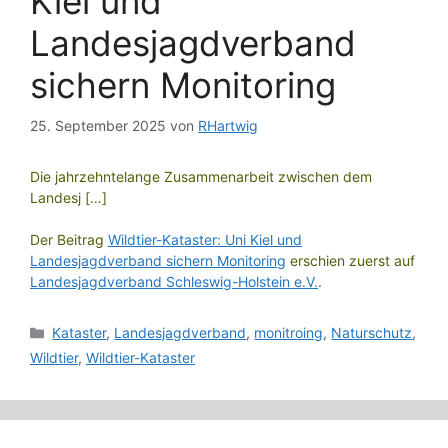
Kiel und
Landesjagdverband
sichern Monitoring
25. September 2025
von
RHartwig
Die jahrzehntelange Zusammenarbeit zwischen dem
Landesj […]
Der Beitrag
Wildtier-Kataster: Uni Kiel und
Landesjagdverband sichern Monitoring
erschien zuerst auf
Landesjagdverband Schleswig-Holstein e.V.
.
Kategorien
Kataster
,
Landesjagdverband
,
monitroing
,
Naturschutz
,
Wildtier
,
Wildtier-Kataster