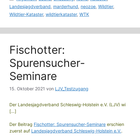
Landesjagdverband
,
marderhund
,
neozoe
,
Wildtier
,
Wildtier-Kataster
,
wildtierkataster
,
WTK
Fischotter:
Spurensucher-
Seminare
15. Oktober 2021
von
LJV_Testzugang
Der Landesjagdverband Schleswig-Holstein e.V. (LJV) wi
[…]
Der Beitrag
Fischotter: Spurensucher-Seminare
erschien
zuerst auf
Landesjagdverband Schleswig-Holstein e.V.
.