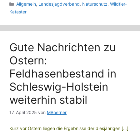
Kategorien
Allgemein
,
Landesjagdverband
,
Naturschutz
,
Wildtier-
Kataster
Gute Nachrichten zu
Ostern:
Feldhasenbestand in
Schleswig-Holstein
weiterhin stabil
17. April 2025
von
MBoerner
Kurz vor Ostern liegen die Ergebnisse der diesjährigen […]