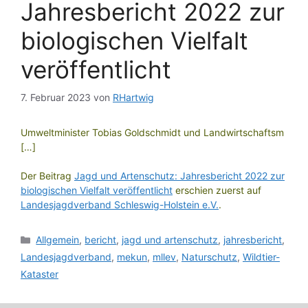
Jahresbericht 2022 zur
biologischen Vielfalt
veröffentlicht
7. Februar 2023
von
RHartwig
Umweltminister Tobias Goldschmidt und Landwirtschaftsm
[…]
Der Beitrag
Jagd und Artenschutz: Jahresbericht 2022 zur
biologischen Vielfalt veröffentlicht
erschien zuerst auf
Landesjagdverband Schleswig-Holstein e.V.
.
Kategorien
Allgemein
,
bericht
,
jagd und artenschutz
,
jahresbericht
,
Landesjagdverband
,
mekun
,
mllev
,
Naturschutz
,
Wildtier-
Kataster