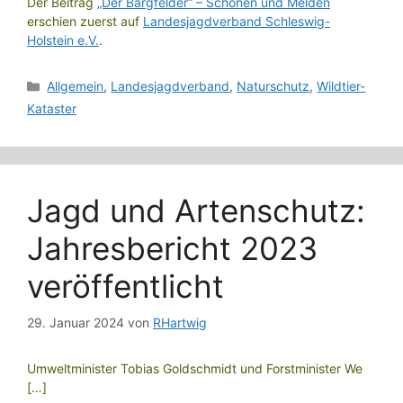
Der Beitrag
„Der Bargfelder“ – Schonen und Melden
erschien zuerst auf
Landesjagdverband Schleswig-
Holstein e.V.
.
Kategorien
Allgemein
,
Landesjagdverband
,
Naturschutz
,
Wildtier-
Kataster
Jagd und Artenschutz:
Jahresbericht 2023
veröffentlicht
29. Januar 2024
von
RHartwig
Umweltminister Tobias Goldschmidt und Forstminister We
[…]