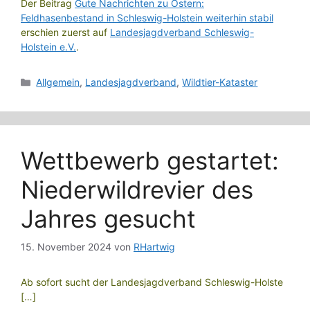
Der Beitrag
Gute Nachrichten zu Ostern:
Feldhasenbestand in Schleswig-Holstein weiterhin stabil
erschien zuerst auf
Landesjagdverband Schleswig-
Holstein e.V.
.
Kategorien
Allgemein
,
Landesjagdverband
,
Wildtier-Kataster
Wettbewerb gestartet:
Niederwildrevier des
Jahres gesucht
15. November 2024
von
RHartwig
Ab sofort sucht der Landesjagdverband Schleswig-Holste
[…]