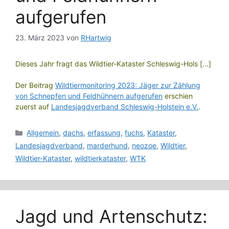
aufgerufen
23. März 2023
von
RHartwig
Dieses Jahr fragt das Wildtier-Kataster Schleswig-Hols […]
Der Beitrag
Wildtiermonitoring 2023: Jäger zur Zählung
von Schnepfen und Feldhühnern aufgerufen
erschien
zuerst auf
Landesjagdverband Schleswig-Holstein e.V.
.
Kategorien
Allgemein
,
dachs
,
erfassung
,
fuchs
,
Kataster
,
Landesjagdverband
,
marderhund
,
neozoe
,
Wildtier
,
Wildtier-Kataster
,
wildtierkataster
,
WTK
Jagd und Artenschutz: