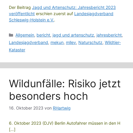
Der Beitrag
Jagd und Artenschutz: Jahresbericht 2023
veröffentlicht
erschien zuerst auf
Landesjagdverband
Schleswig-Holstein e.V.
.
Kategorien
Allgemein
,
bericht
,
jagd und artenschutz
,
jahresbericht
,
Landesjagdverband
,
mekun
,
mllev
,
Naturschutz
,
Wildtier-
Kataster
Wildunfälle: Risiko jetzt
besonders hoch
16. Oktober 2023
von
RHartwig
6. Oktober 2023 (DJV) Berlin Autofahrer müssen in den H
[…]