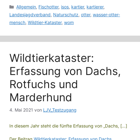
Kategorien
Allgemein
,
Fischotter
,
isos
,
kartier
,
kartierer
,
Landesjagdverband
,
Naturschutz
,
otter
,
wasser-otter-
mensch
,
Wildtier-Kataster
,
wom
Wildtierkataster:
Erfassung von Dachs,
Rotfuchs und
Marderhund
4. Mai 2021
von
LJV_Testzugang
In diesem Jahr steht die fünfte Erfassung von „Dachs, […]
Der Beitrag
Wildtierkataster: Erfassung von Dachs,