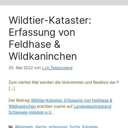
Wildtier-Kataster:
Erfassung von
Feldhase &
Wildkaninchen
20. Mai 2022
von
LJV_Testzugang
Zum vierten Mal werden die Vorkommen und Besätze der F
[…]
Der Beitrag
Wildtier-Kataster: Erfassung von Feldhase &
Wildkaninchen
erschien zuerst auf
Landesjagdverband
Schleswig-Holstein e.V.
.
Kategorien
Allgemein
,
dachs
,
erfassung
,
fuchs
,
Kataster
,