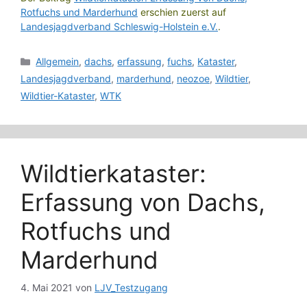
Rotfuchs und Marderhund
erschien zuerst auf
Landesjagdverband Schleswig-Holstein e.V.
.
Kategorien
Allgemein
,
dachs
,
erfassung
,
fuchs
,
Kataster
,
Landesjagdverband
,
marderhund
,
neozoe
,
Wildtier
,
Wildtier-Kataster
,
WTK
Wildtierkataster:
Erfassung von Dachs,
Rotfuchs und
Marderhund
4. Mai 2021
von
LJV_Testzugang