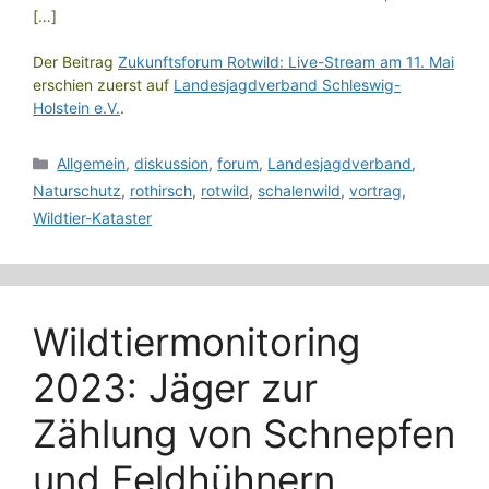
[…]
Der Beitrag
Zukunftsforum Rotwild: Live-Stream am 11. Mai
erschien zuerst auf
Landesjagdverband Schleswig-
Holstein e.V.
.
Kategorien
Allgemein
,
diskussion
,
forum
,
Landesjagdverband
,
Naturschutz
,
rothirsch
,
rotwild
,
schalenwild
,
vortrag
,
Wildtier-Kataster
Wildtiermonitoring
2023: Jäger zur
Zählung von Schnepfen
und Feldhühnern