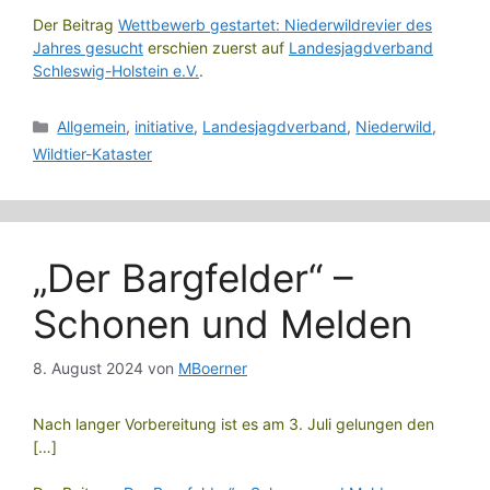
Der Beitrag
Wettbewerb gestartet: Niederwildrevier des
Jahres gesucht
erschien zuerst auf
Landesjagdverband
Schleswig-Holstein e.V.
.
Kategorien
Allgemein
,
initiative
,
Landesjagdverband
,
Niederwild
,
Wildtier-Kataster
„Der Bargfelder“ –
Schonen und Melden
8. August 2024
von
MBoerner
Nach langer Vorbereitung ist es am 3. Juli gelungen den
[…]