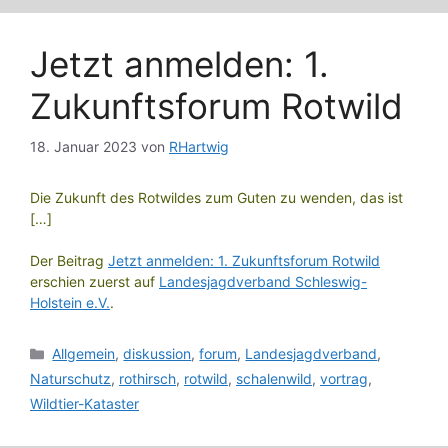
Jetzt anmelden: 1.
Zukunftsforum Rotwild
18. Januar 2023
von
RHartwig
Die Zukunft des Rotwildes zum Guten zu wenden, das ist
[…]
Der Beitrag
Jetzt anmelden: 1. Zukunftsforum Rotwild
erschien zuerst auf
Landesjagdverband Schleswig-
Holstein e.V.
.
Kategorien
Allgemein
,
diskussion
,
forum
,
Landesjagdverband
,
Naturschutz
,
rothirsch
,
rotwild
,
schalenwild
,
vortrag
,
Wildtier-Kataster