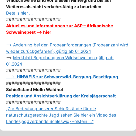
Wildschweine sind vor diesem Hintergrund bis auf
Weiteres als nicht verkehrsfähig zu beurteilen.
Details hier …
####################
Aktuelles und Informationen zur ASP – Afrikanische
Schweinepest –> hier
–> Änderung bei den Probeanforderungen (Probeanzahl wird
wieder zurückgefahren), gültig ab 01.2024
–>
Merkblatt Beprobung von Wildschweinen gültig ab
01.2024
####################
–>
HINWEIS zur Schwarzwild-Bergung-Beseitigung
####################
Schießstand Mölln Waldhof
Position und Absichtserklärung der Kreisjägerschaft
####################
„Zur Bedeutung unserer Schießstände für die
naturschutzgerechte Jagd sehen Sie hier ein Video des
Landesjagdverbands Schleswig-Holstein …“