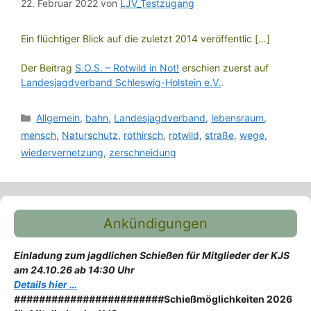
22. Februar 2022
von
LJV_Testzugang
Ein flüchtiger Blick auf die zuletzt 2014 veröffentlic […]
Der Beitrag
S.O.S. – Rotwild in Not!
erschien zuerst auf
Landesjagdverband Schleswig-Holstein e.V.
.
Kategorien
Allgemein
,
bahn
,
Landesjagdverband
,
lebensraum
,
mensch
,
Naturschutz
,
rothirsch
,
rotwild
,
straße
,
wege
,
wiedervernetzung
,
zerschneidung
Ankündigungen
Einladung zum jagdlichen Schießen für Mitglieder der KJS
am 24.10.26 ab 14:30 Uhr
Details hier …
########################
Schießmöglichkeiten 2026