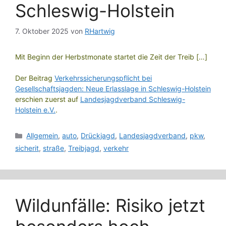
Schleswig-Holstein
7. Oktober 2025
von
RHartwig
Mit Beginn der Herbstmonate startet die Zeit der Treib […]
Der Beitrag
Verkehrssicherungspflicht bei
Gesellschaftsjagden: Neue Erlasslage in Schleswig-Holstein
erschien zuerst auf
Landesjagdverband Schleswig-
Holstein e.V.
.
Kategorien
Allgemein
,
auto
,
Drückjagd
,
Landesjagdverband
,
pkw
,
sicherit
,
straße
,
Treibjagd
,
verkehr
Wildunfälle: Risiko jetzt