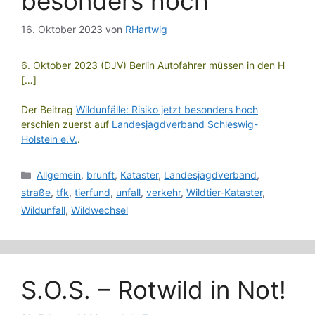
besonders hoch
16. Oktober 2023
von
RHartwig
6. Oktober 2023 (DJV) Berlin Autofahrer müssen in den H
[…]
Der Beitrag
Wildunfälle: Risiko jetzt besonders hoch
erschien zuerst auf
Landesjagdverband Schleswig-
Holstein e.V.
.
Kategorien
Allgemein
,
brunft
,
Kataster
,
Landesjagdverband
,
straße
,
tfk
,
tierfund
,
unfall
,
verkehr
,
Wildtier-Kataster
,
Wildunfall
,
Wildwechsel
S.O.S. – Rotwild in Not!